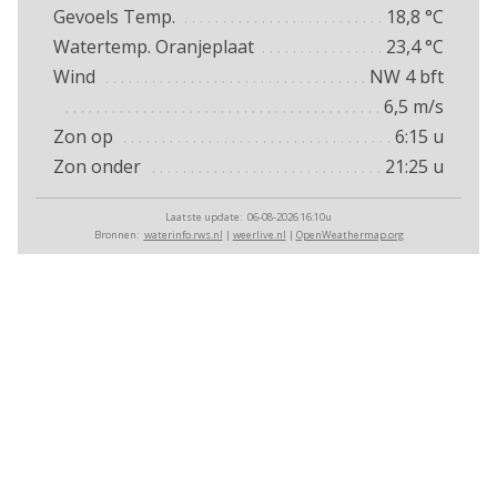
Gevoels Temp.
18,8
°C
Watertemp. Oranjeplaat
23,4
°C
Wind
NW 4
bft
6,5
m/s
Zon op
6:15
u
Zon onder
21:25
u
Laatste update:
06-08-2026 16:10u
waterinfo.rws.nl
weerlive.nl
OpenWeathermap.org