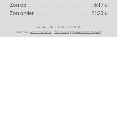
Zon op
6:17
u
Zon onder
21:23
u
Laatste update:
07-08-2026 21:50u
waterinfo.rws.nl
weerlive.nl
OpenWeathermap.org