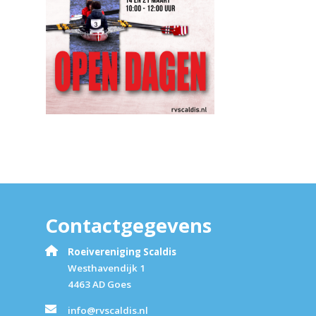
Contactgegevens
Roeivereniging Scaldis
Westhavendijk 1
4463 AD Goes
info@rvscaldis.nl